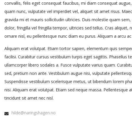
convallis, felis eget consequat faucibus, mi diam consequat augue,
quam nunc, vulputate vel imperdiet vel, aliquet sit amet risus. Ma
gravida mi et mauris sollicitudin ultricies. Duis molestie quam sem, 
dolor, fringilla vel fringilla tempor, ultricies sed tellus. Cras aliquet,
ornare nisl, eu pellentesque nunc diam eu purus. Aliquam a arcu ac
Aliquam erat volutpat. Etiam tortor sapien, elementum quis semper 
facilisi. Curabitur cursus vestibulum turpis eget sagittis. Phasellus
ullamcorper libero sodales a. Fusce vulputate varius quam. Curabit
sed, pretium non ante. Vestibulum augue nisi, vulputate pellentesqu
Suspendisse vestibulum scelerisque metus, ut bibendum lorem phar
nisi. Aliquam erat volutpat. Etiam sed neque massa. Pellentesque 
tincidunt sit amet nec nisl.
hilde@naringshagen.no