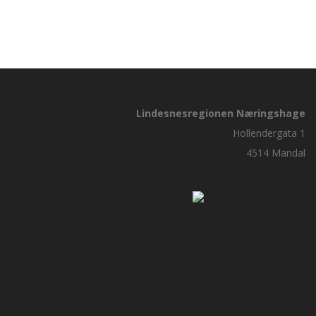
Lindesnesregionen Næringshage
Hollendergata 1
4514 Mandal