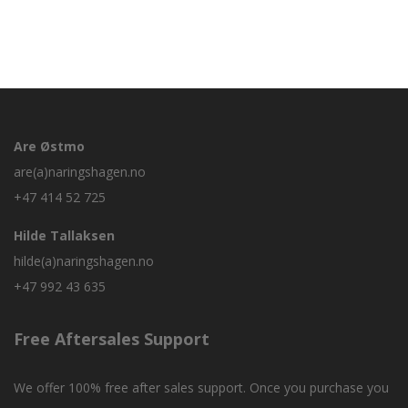
Are Østmo
are(a)naringshagen.no
+47 414 52 725
Hilde Tallaksen
hilde(a)naringshagen.no
+47 992 43 635
Free Aftersales Support
We offer 100% free after sales support. Once you purchase you