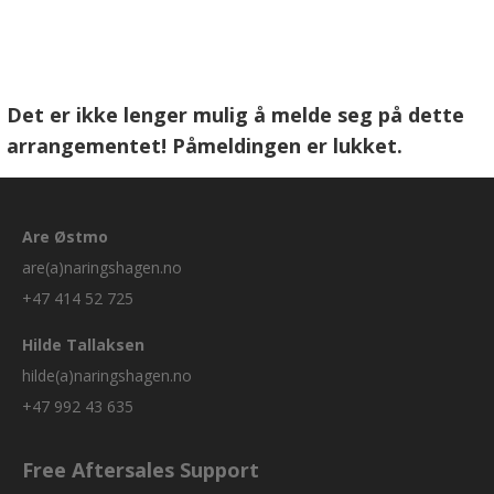
Det er ikke lenger mulig å melde seg på dette
arrangementet! Påmeldingen er lukket.
Are Østmo
are(a)naringshagen.no
+47 414 52 725
Hilde Tallaksen
hilde(a)naringshagen.no
+47 992 43 635
Free Aftersales Support