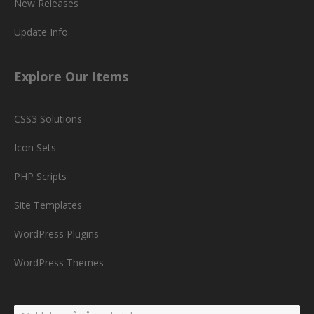
New Releases
Update Info
Explore Our Items
CSS3 Solutions
Icon Sets
PHP Scripts
Site Templates
WordPress Plugins
WordPress Themes