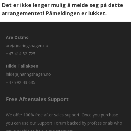
Det er ikke lenger mulig å melde seg på dette
arrangementet! Påmeldingen er lukket.
Are Østmo
are(a)naringshagen.no
+47 414 52 725
Hilde Tallaksen
hilde(a)naringshagen.no
+47 992 43 635
Free Aftersales Support
We offer 100% free after sales support. Once you purchase
you can use our
Support Forum
backed by professionals who