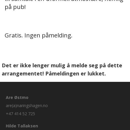
på pub!
Gratis. Ingen påmelding.
Det er ikke lenger mulig å melde seg på dette
arrangementet! Påmeldingen er lukket.
Are Østmo
are(a)naringshagen.no
+47 414 52 725
Hilde Tallaksen