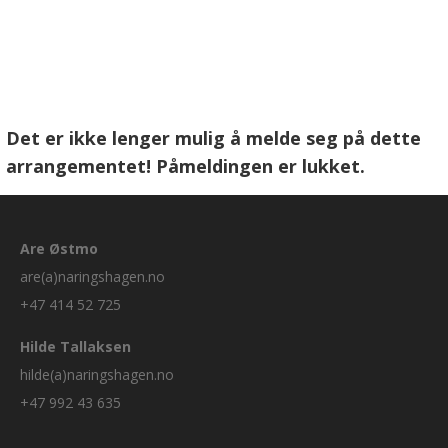
Det er ikke lenger mulig å melde seg på dette
arrangementet! Påmeldingen er lukket.
Are Østmo
are(a)naringshagen.no
+47 414 52 725
Hilde Tallaksen
hilde(a)naringshagen.no
+47 992 43 635