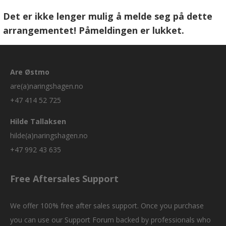
Det er ikke lenger mulig å melde seg på dette
arrangementet! Påmeldingen er lukket.
Are Østmo
are(a)naringshagen.no
+47 414 52 725
Hilde Tallaksen
hilde(a)naringshagen.no
+47 992 43 635
Free Aftersales Support
We offer 100% free after sales support. Once you purchase
you can use our
Support Forum
backed by professionals who