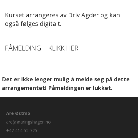
Kurset arrangeres av Driv Agder og kan
også følges digitalt.
PÅMELDING – KLIKK HER
Det er ikke lenger mulig å melde seg på dette
arrangementet! Påmeldingen er lukket.
Are Østmo
are(a)naringshagen.no
+47 414 52 725