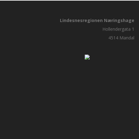
Lindesnesregionen Næringshage
Hollendergata 1
4514 Mandal