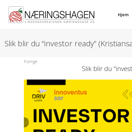
Hjem
Slik blir du “investor ready” (Kristians
Forrige
Slik blir du “inve