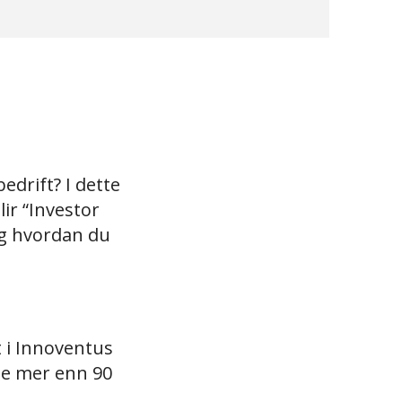
bedrift? I dette
ir “Investor
og hvordan du
 i Innoventus
nte mer enn 90