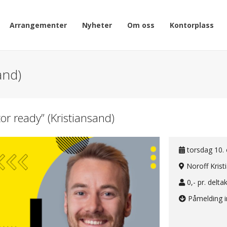
Arrangementer
Nyheter
Om oss
Kontorplass
and)
stor ready” (Kristiansand)
torsdag 10. 
Noroff Krist
0,- pr. delta
Påmelding 