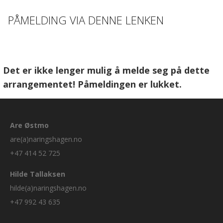
PÅMELDING VIA DENNE LENKEN
Det er ikke lenger mulig å melde seg på dette
arrangementet! Påmeldingen er lukket.
Are Østmo
are(a)naringshagen.no
+47 414 52 725
Hilde Tallaksen
hilde(a)naringshagen.no
+47 992 43 635