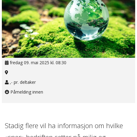
fredag 09. mai 2025 kl. 08:30
,- pr. deltaker
Påmelding innen
Stadig flere vil ha informasjon om hvilke
«spor» bedriften setter på miljø og