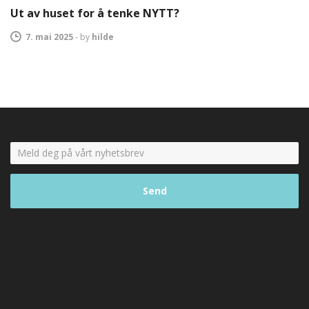
Ut av huset for å tenke NYTT?
7. mai 2025
-
by
hilde