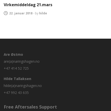
Virkemiddeldag 21.mars
22. januar 2018
-
by
hilde
Are Østmo
are(a)naringshagen.no
+47 414 52 725
Hilde Tallaksen
hilde(a)naringshagen.no
+47 992 43 635
Free Aftersales Support