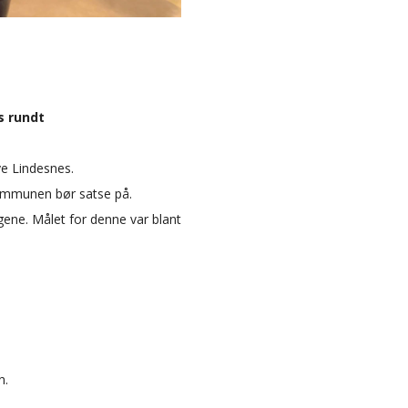
s rundt
ye Lindesnes.
kommunen bør satse på.
gene. Målet for denne var blant
n.