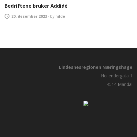
Bedriftene bruker Addidé
20. desember 2023
-
by
hilde
Lindesnesregionen Næringshage
Hollendergata 1
4514 Mandal