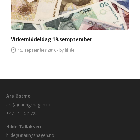
Virkemiddeldag 19.semptember
15. september 2016
-
by
hilde
Are Østmo
are(a)naringshagen.no
+47 414 52 725
Hilde Tallaksen
hilde(a)naringshagen.no