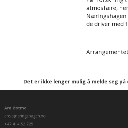
atmosfære, nem
Næringshagen og
de driver med f
Arrangementet 
Det er ikke lenger mulig å melde seg på
Are Østmo
are(a)naringshagen.no
+47 414 52 725