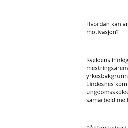
Hvordan kan arb
motivasjon?
Kveldens innle
mestringsarena
yrkesbakgrunn, 
Lindesnes komm
ungdomsskoleel
samarbeid mell
På “Forskning t