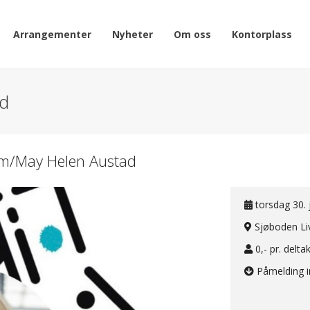
Arrangementer
Nyheter
Om oss
Kontorplass
ad
k m/May Helen Austad
torsdag 30. 
Sjøboden Li
0,- pr. delta
Påmelding 