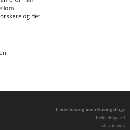
ellom
forskere og det
en!
Lindesnesregionen Næringshage
Hollendergata 1
4514 Mandal