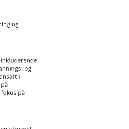
tring og
 inkluderende
dannings- og
ansatt i
 på
 fokus på
i en uformell