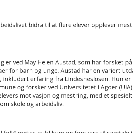
eidslivet bidra til at flere elever opplever mes
gg er ved May Helen Austad, som
har forsket på
er for barn og unge. Austad
har en variert ut
inkludert erfaring fra Lindesneslosen. Hun er 
une og forsker ved Universitetet i Agder (UiA)
evers motivasjon og mestring, med et spesielt
om skole og arbeidsliv.
il folk” møtes publikum og forskere til samtale 