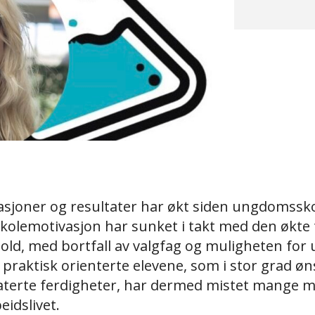
asjoner og resultater har økt siden ungdomssko
 skolemotivasjon har sunket i takt med den økte
old, med bortfall av valgfag og muligheten for 
e praktisk orienterte elevene, som i stor grad øn
laterte ferdigheter, har dermed mistet mange 
eidslivet.