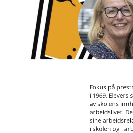
Fokus på prest
i 1969. Elevers
av skolens innh
arbeidslivet. D
sine arbeidsre
i skolen og i arb