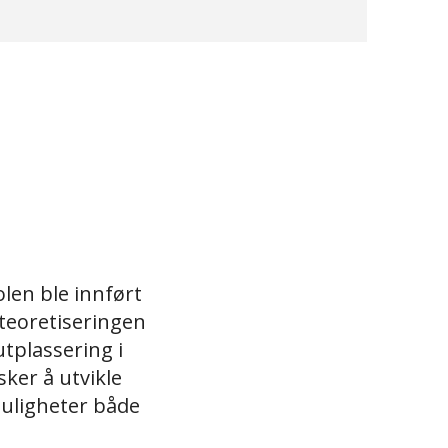
len ble innført
 teoretiseringen
utplassering i
sker å utvikle
muligheter både