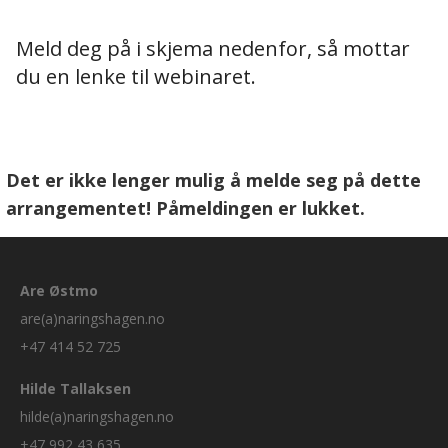
Meld deg på i skjema nedenfor, så mottar
du en lenke til webinaret.
Det er ikke lenger mulig å melde seg på dette
arrangementet! Påmeldingen er lukket.
Are Østmo
are(a)naringshagen.no
+47 414 52 725
Hilde Tallaksen
hilde(a)naringshagen.no
+47 992 43 635