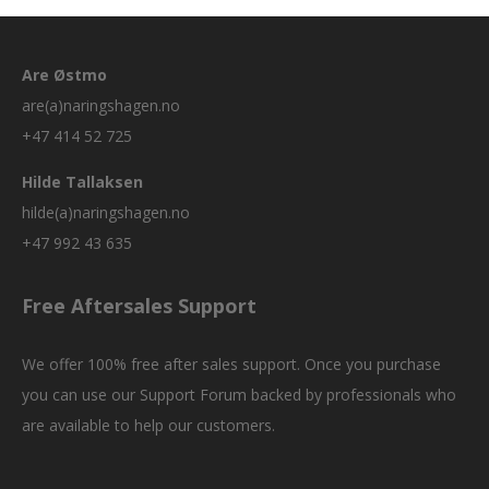
Are Østmo
are(a)naringshagen.no
+47 414 52 725
Hilde Tallaksen
hilde(a)naringshagen.no
+47 992 43 635
Free Aftersales Support
We offer 100% free after sales support. Once you purchase
you can use our
Support Forum
backed by professionals who
are available to help our customers.