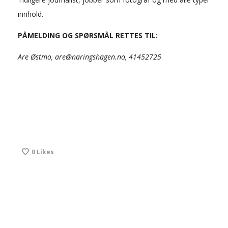
innhold.
PÅMELDING OG SPØRSMÅL RETTES TIL:
Are Østmo, are@naringshagen.no, 41452725
0
Likes