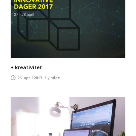
+ kreativitet
26. april 2017
-
by
hilde