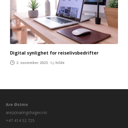
Digital synlighet for reiselivsbedrifter
2. november 2023
-
by
hilde
Are Østmo
are(a)naringshagen.no
+47 414 52 725