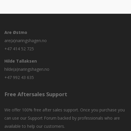
Are Østmo
are(a)naringshagen.no
+47 414 52 725
Hilde Tallaksen
hilde(a)naringshagen.no
+47 992 43 635
Free Aftersales Support
We offer 100% free after sales support. Once you purchase you
can use our
Support Forum
backed by professionals who are
available to help our customers.