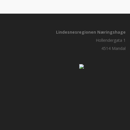
Lindesnesregionen Næringshage
Hollendergata 1
4514 Mandal