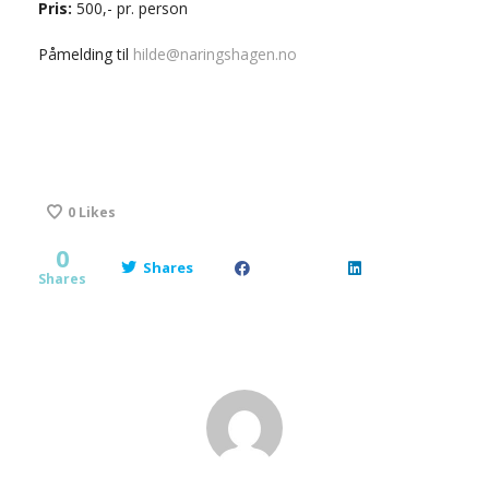
Pris:
500,- pr. person
Påmelding til
hilde@naringshagen.no
0
Likes
0
Shares
Shares