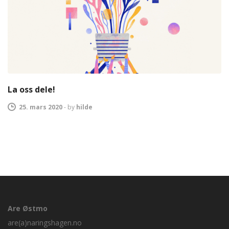
La oss dele!
25. mars 2020
-
by
hilde
Are Østmo
are(a)naringshagen.no