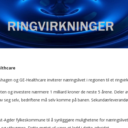
lthcare
agen og GE-Healthcare inviterer næringslivet i regionen til et ringv
en og investere nærmere 1 milliard kroner de neste 5 årene. Deler av 
skje av seg selv, bedriftene må selv komme på banen. Sekundærlevera
t-Agder fylkeskommune til å synliggjøre mulighetene for næringslive
 utbyggere. Dette møtet vil være et ledd i dette arbeidet.