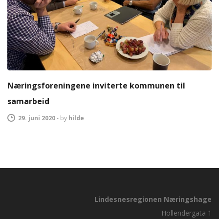
Næringsforeningene inviterte kommunen til
samarbeid
29. juni 2020
-
by
hilde
Lindesnesregionen Næringshage
Hollendergata 1