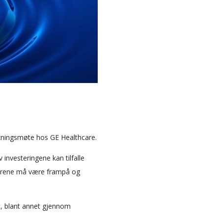
irkningsmøte hos GE Healthcare.
investeringene kan tilfalle
ndørene må være frampå og
t, blant annet gjennom