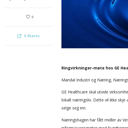
0
0
Shares
Ringvirkninger-møte hos GE Hea
Mandal Industri og Næring, Næringsh
GE Healthcare skal utvide virksomhet
lokalt næringsliv. Dette vil ikke 
selge seg inn.
Næringshagen har fått midler av Ves
informasjonsmøter med byggherrer og