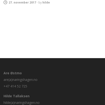
27. november 2017
-
by
hilde
Are Østmo
are(a)naringshagen.no
+47 414 52 725
Hilde Tallaksen
hilde(a)naringshagen.no