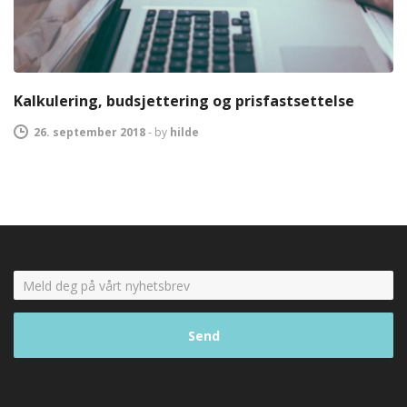
Kalkulering, budsjettering og prisfastsettelse
26. september 2018
-
by
hilde