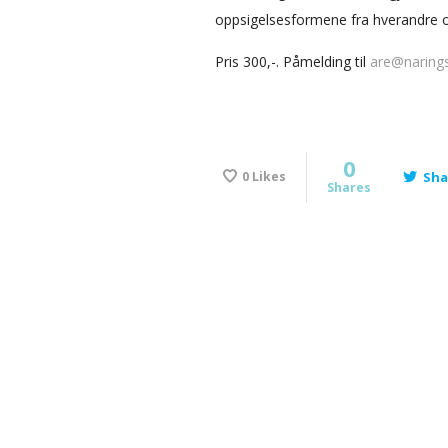
oppsigelsesformene fra hverandre og
Pris 300,-. Påmelding til
are@naring
0
0
Likes
Sha
Shares