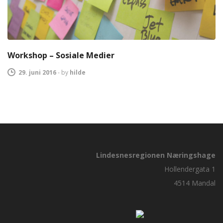
Workshop – Sosiale Medier
29. juni 2016
-
by
hilde
Lindesnesregionen Næringshage
Hollendergata 1
4514 Mandal