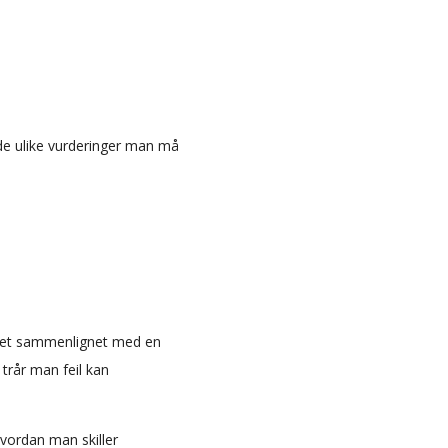
de ulike vurderinger man må
 det sammenlignet med en
trår man feil kan
hvordan man skiller