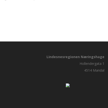
Lindesnesregionen Næringshage
Hollendergata 1
4514 Mandal