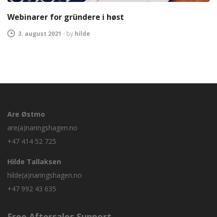
Webinarer for gründere i høst
3. august 2021
-
by
hilde
Are Østmo
are(a)naringshagen.no
+47 414 52 725
Hilde Tallaksen
hilde(a)naringshagen.no
+47 992 43 635
Free Aftersales Support