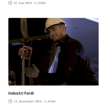
31. mai 2019
-
by
hilde
Industri Fordi
12. desember 2019
-
by
hilde