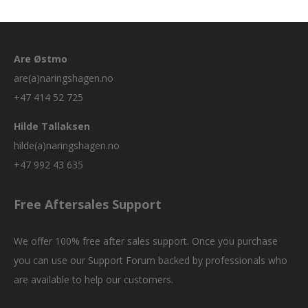
Are Østmo
are(a)naringshagen.no
+47 414 52 725
Hilde Tallaksen
hilde(a)naringshagen.no
+47 992 43 635
Free Aftersales Support
We offer 100% free after sales support. Once you purchase
you can use our
Support Forum
backed by professionals who
are available to help our customers.