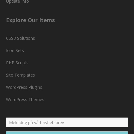
Update Info
Explore Our Items
CSS3 Solutions
Icon Sets
PHP Scripts
Site Templates
WordPress Plugins
WordPress Themes