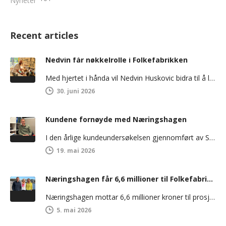
Nyheter
Recent articles
Nedvin får nøkkelrolle i Folkefabrikken
Med hjertet i hånda vil Nedvin Huskovic bidra til å løfte ungdom ut av utenforskap og inn i arbeidslivet. Han…
30. juni 2026
Kundene fornøyde med Næringshagen
I den årlige kundeundersøkelsen gjennomført av SIVA/Innovasjon Norge scorer Lindesnesregionen Næringshage godt over landsgjennomsnittet på tilfredshet. 100 prosent av bedriftene…
19. mai 2026
Næringshagen får 6,6 millioner til Folkefabrikken
Næringshagen mottar 6,6 millioner kroner til prosjektet Folkefabrikken, og jubelen står i taket! Sparebankstiftelsen Sparebanken Norge anser prosjektet som nyskapende…
5. mai 2026