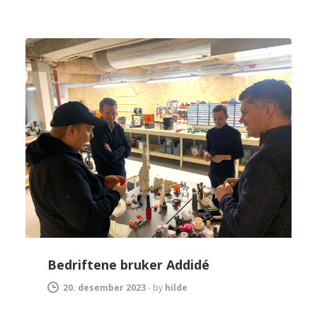
Bedriftene bruker Addidé
20. desember 2023
-
by
hilde