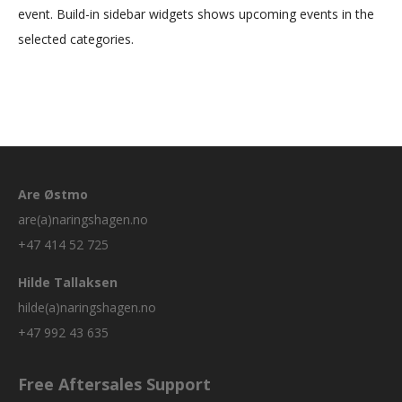
event. Build-in sidebar widgets shows upcoming events in the
selected categories.
Are Østmo
are(a)naringshagen.no
+47 414 52 725
Hilde Tallaksen
hilde(a)naringshagen.no
+47 992 43 635
Free Aftersales Support