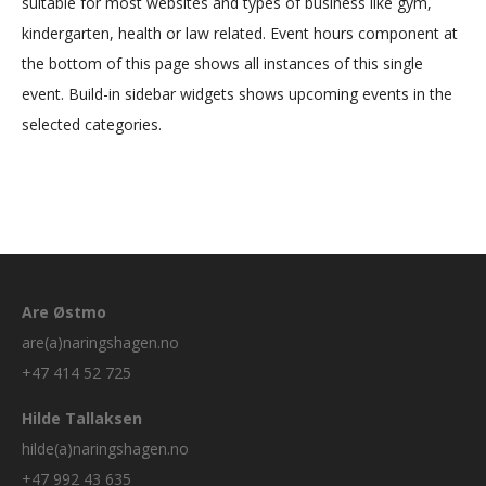
suitable for most websites and types of business like gym,
kindergarten, health or law related. Event hours component at
the bottom of this page shows all instances of this single
event. Build-in sidebar widgets shows upcoming events in the
selected categories.
Are Østmo
are(a)naringshagen.no
+47 414 52 725
Hilde Tallaksen
hilde(a)naringshagen.no
+47 992 43 635