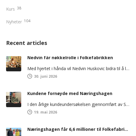
38
Kurs
104
Nyheter
Recent articles
Nedvin får nøkkelrolle i Folkefabrikken
Med hjertet i hånda vil Nedvin Huskovic bidra til å løfte ungdom ut av utenforskap og inn i arbeidslivet. Han…
30. juni 2026
Kundene fornøyde med Næringshagen
I den årlige kundeundersøkelsen gjennomført av SIVA/Innovasjon Norge scorer Lindesnesregionen Næringshage godt over landsgjennomsnittet på tilfredshet. 100 prosent av bedriftene…
19. mai 2026
Næringshagen får 6,6 millioner til Folkefabrikken