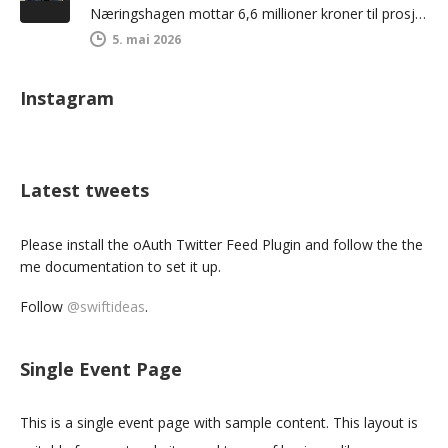
Næringshagen mottar 6,6 millioner kroner til prosjektet Folkefabrikken, og jubelen står i taket! Sparebankstiftelsen Sparebanken Norge anser prosjektet som nyskapende…
5. mai 2026
Instagram
Latest tweets
Please install the oAuth Twitter Feed Plugin and follow the the
me documentation to set it up.
Follow
@swiftideas
.
Single Event Page
This is a single event page with sample content. This layout is