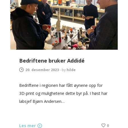
Bedriftene bruker Addidé
20. desember 2023
-
by
hilde
Bedriftene i regionen har fått øynene opp for
3D-print og mulighetene dette byr på. I høst har
labsjef Bjørn Andersen…
Les mer
0